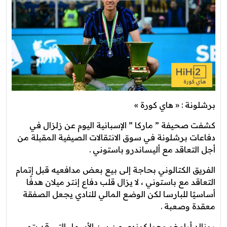
برشلونة : « هاي كورة »
كشفت صحيفة ” ماركا ” الإسبانية اليوم عن زلزال في
دفاعات برشلونة في سوق الانتقالات الصيفية المقبلة من
أجل التعاقد مع أليساندرو باستوني .
الفريق الكتالوني بحاجة إلى بيع بعض مدافعيه قبل إتمام
التعاقد مع باستوني ، لا يزال قلب دفاع إنتر ميلان هدفًا
أساسيًا للبارسا لكن الوضع المالي للنادي يجعل الصفقة
معقدة وصعبة .
رونالد أراوخو وجوا كوندي من بين الأسماء التي قد يتم