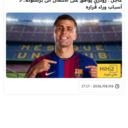
عاجل : رودري يوافق على الانتقال الى برشلونة.. 3
أسباب وراء قراره
2026/08/06 - 17:17