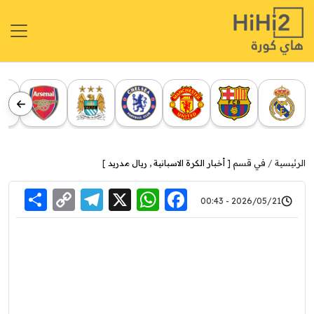
الرئيسية
في قسم [
أخبار الكرة الاسبانية
,
ريال مدريد
]
re
elegram
Copy
WhatsApp
Facebook
X
2026/05/21 - 00:43
Link