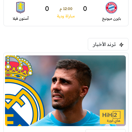
0
0
12:00 م
مباراة ودية
بايرن ميونيخ
أستون فيلا
ترند الأخبار