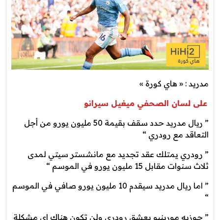
مدريد : « هاي كورة »
على لسان الصحفي ميغيل سيرانو
” ريال مدريد حدد سقف بقيمة 50 مليون يورو من أجل
التعاقد مع رودري “
” رودري يمتلك عقد تجديد مع مانشستر سيتي لمدى
ثلاث سنوات مقابل 15 مليون يورو في الموسم “
” اما ريال مدريد سيقدم 10 مليون يورو صافي في الموسم
“
” جوزيه مورينيو يعشق رودري ولن تكون هناك اي مشكلة