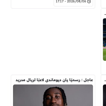
2026/08/06 - 17:17
وأحد افراد ادارة ريال مدريد بعد انهيار صفقة رودري
تحول صفقة رودري من ريال مدريد الى برشلونة
عاجل : رسميًا يان ديوماندي لاعبًا لريال مدريد