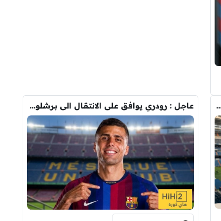
دريد ” شاهد تشكيله الريال القادمه لاكتساح المركز الثاني
عاجل : رودري يوافق على الانتقال الى برشلونة.. 3 أسباب وراء قراره