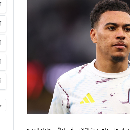
أ
أ
أ
أ
أ
بورغ ، على ملعب بشكتاش ، في نهائي بطولة الدوري