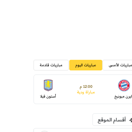
باريات الأمس
مباريات اليوم
مباريات قادمة
12:00 م
مباراة ودية
ايرن ميونيخ
أستون فيلا
أقسام الموقع