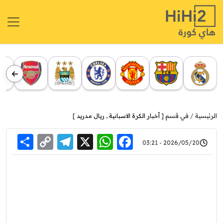
الرئيسية
في قسم [
أخبار الكرة الاسبانية
,
ريال مدريد
]
re
elegram
Copy
WhatsApp
Facebook
X
2026/05/20 - 03:21
Link