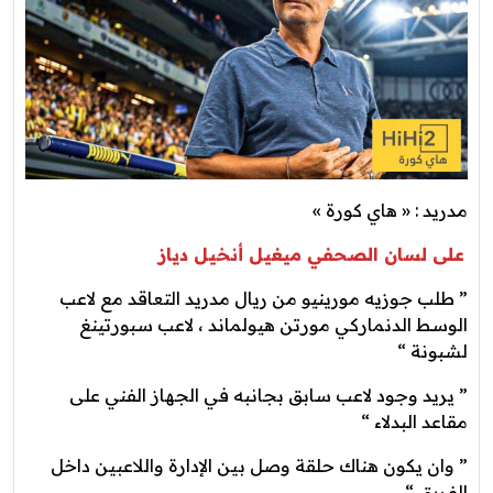
مدريد : « هاي كورة »
على لسان الصحفي ميغيل أنخيل دياز
” طلب جوزيه مورينيو من ريال مدريد التعاقد مع لاعب
الوسط الدنماركي مورتن هيولماند ، لاعب سبورتينغ
لشبونة “
” يريد وجود لاعب سابق بجانبه في الجهاز الفني على
مقاعد البدلاء “
” وان يكون هناك حلقة وصل بين الإدارة واللاعبين داخل
الفريق “.