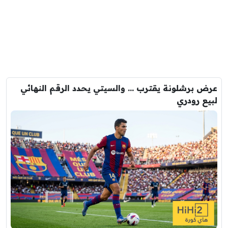
عرض برشلونة يقترب … والسيتي يحدد الرقم النهائي
لبيع رودري