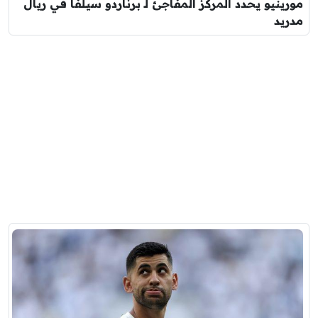
مورينيو يحدد المركز المفاجئ لـ برناردو سيلفا في ريال
مدريد