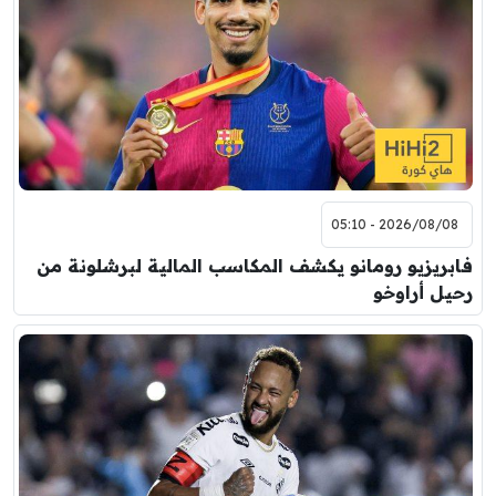
مباراة ودية
برشلونة
نوتنغهام فورست
8:00 م
مباراة ودية
اودينيزي
برشلونة
2026/08/08 - 05:10
فابريزيو رومانو يكشف المكاسب المالية لبرشلونة من
رحيل أراوخو