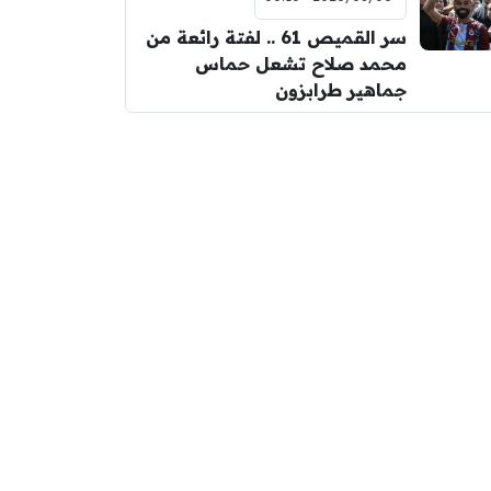
سر القميص 61 .. لفتة رائعة من
محمد صلاح تشعل حماس
جماهير طرابزون