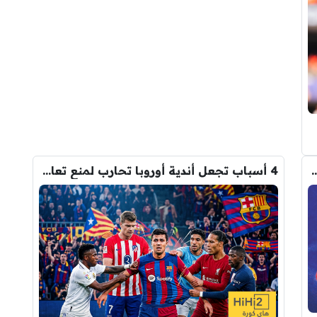
م من أتلتيكو مدريد على برشلونة في ملف ألفاريز
4 أسباب تجعل أندية أوروبا تحارب لمنع تعاقد برشلونة مع رودري!
2026/08/05 - 19:34