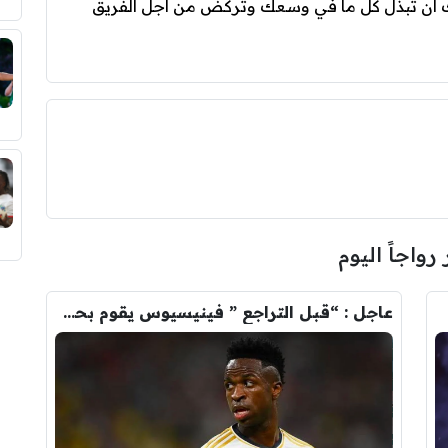
ك أن تبذل كل ما في وسعك وتركض من أجل الفريق
 رواجاً اليوم
عاجل : “قبل التراجع ” فينيسيوس يقوم بحذف كل صوره مع ريال مدريد