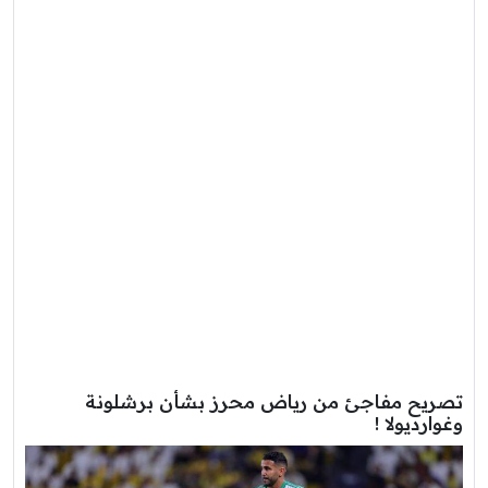
تصريح مفاجئ من رياض محرز بشأن برشلونة
وغوارديولا !