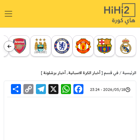
الرئيسية
في قسم [
أخبار الكرة الاسبانية
,
أخبار برشلونة
]
re
elegram
Copy
WhatsApp
Facebook
X
2026/05/18 - 23:24
Link