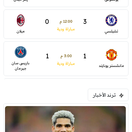
0
3
12:00 م
مباراة ودية
تشيلسي
ميلان
1
1
3:00 م
باريس سان
مباراة ودية
مانشستر يونايتد
جيرمان
2
1
5:00 م
ترند الأخبار
ودية( ابو ظبي الرياضية -TV )
فرينتسفاروشي
ريال مدريد
7:00 م
مباراة ودية
برشلونة
نوتنغهام فورست