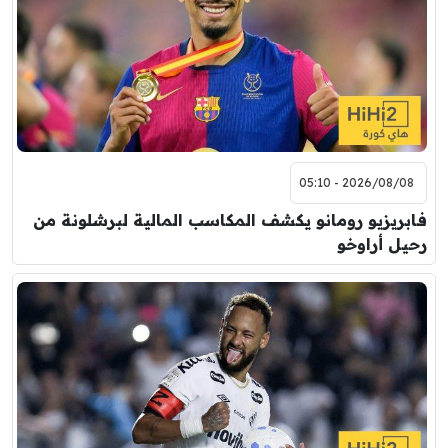
8:00 م
مباراة ودية
اودينيزي
برشلونة
2026/08/08 - 05:10
فابريزيو رومانو يكشف المكاسب المالية لبرشلونة من
رحيل أراوخو