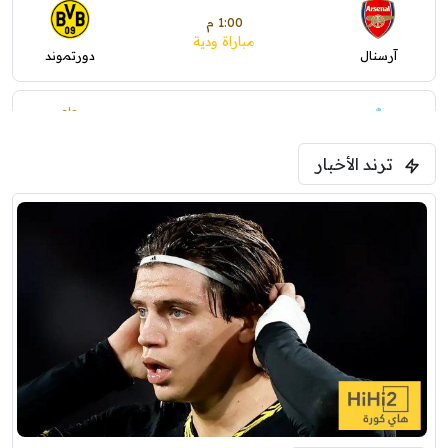
1:00 م
مباراة ودية
آرسنال
دورتموند
1:30 م
مباراة ودية
ترند الأخبار
ليفربول
موناكو