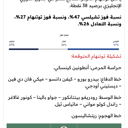
الإنجليزي برصيد 38 نقطة.
نسبة فوز تشيلسي 47%، ونسبة فوز توتنهام 27%،
ونسبة التعادل 26%.
تشكيلة توتنهام المتوقعة:
حراسة المرمى: أنطونين كينسكي.
خط الدفاع: بيدرو بورو – كيفن دانسو – ميكي فان دي فين
– ديستيني أودجي.
خط الوسط: رودريغو بينتانكور – جواو بالينا – كونور غالاغر
– راندل كولو مواني – ماتياس تيل.
خط الهجوم: ريتشاليسون.