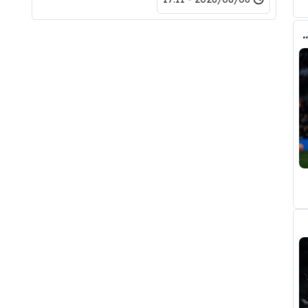
ري عن ريال مدريد وقربته من برشلونة