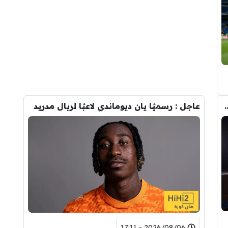
تحول صفقة رودري من ريال مدريد الى برشلونة
عاجل : رسميًا يان ديوماندي لاعبًا لريال مدريد
2026/08/06 - 17:11