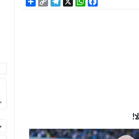
Share
Telegram
Copy
WhatsApp
Facebook
X
Link
م
ب
!