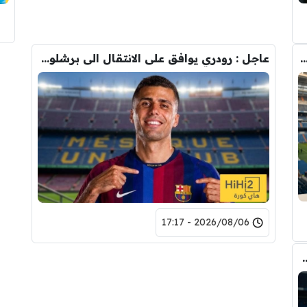
دريد ” شاهد تشكيله الريال القادمه لاكتساح المركز الثاني
عاجل : رودري يوافق على الانتقال الى برشلونة.. 3 أسباب وراء قراره
2026/08/06 - 17:17
وأحد افراد ادارة ريال مدريد بعد انهيار صفقة رودري