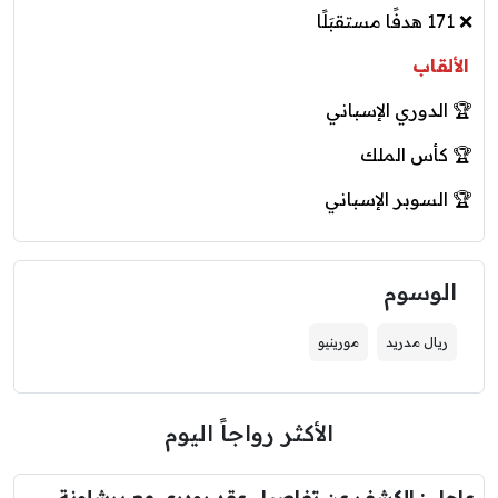
❌ 171 هدفًا مستقبَلًا
الألقاب
🏆 الدوري الإسباني
🏆 كأس الملك
🏆 السوبر الإسباني
الوسوم
ريال مدريد
مورينيو
الأكثر رواجاً اليوم
عاجل : الكشف عن تفاصيل عقد رودري مع برشلونة..