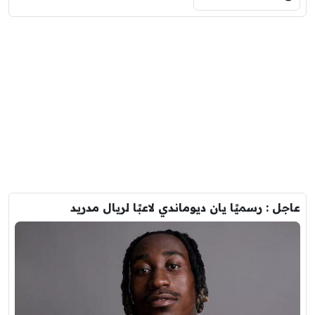
عاجل : رسميًا يان ديوماندي لاعبًا لريال مدريد