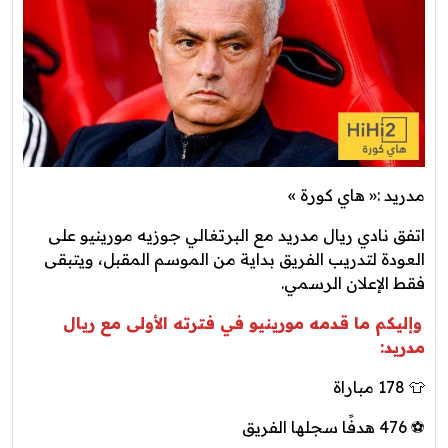
مدريد :« هاي كورة »
اتفق نادي ريال مدريد مع البرتغالي جوزيه مورينيو على
العودة لتدريب الفريق بداية من الموسم المقبل، ويتبقى
فقط الإعلان الرسمي.
وإليكم ما قدمه مورينيو في فترته الأولى مع ريال
مدريد:
👕 178 مباراة
⚽️ 476 هدفًا سجلها الفريق