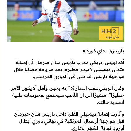
باريس: « هاي كورة »
أكد لويس إنريكي مدرب باريس سان جيرمان أن إصابة
عثمان ديمبيلي لا تبدو خطيرة، بعد خروجه مصابًا خلال
مواجهة باريس إف سي في الدوري الفرنسي.
وقال إنريكي عقب المباراة: “إنه بخير، وآمل ألا يكون الأمر
خطيرًا”، مشيرًا إلى أن اللاعب سيخضع لفحوصات طبية
لتحديد حالته.
وأثارت إصابة ديمبيلي القلق داخل باريس سان جيرمان
قبل مواجهة أرسنال المرتقبة في نهائي دوري أبطال
أوروبا نهاية الشهر الجاري.