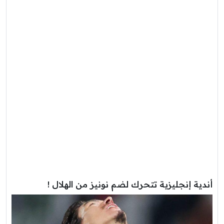
أندية إنجليزية تتحرك لضم نونيز من الهلال !