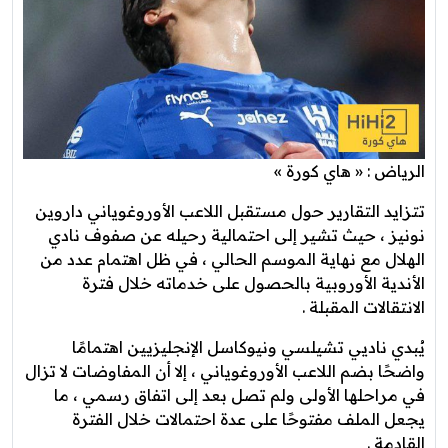
الرياض : « هاي كورة »
تتزايد التقارير حول مستقبل اللاعب الأوروغوياني داروين
نونيز ، حيث تشير إلى احتمالية رحيله عن صفوف نادي
الهلال مع نهاية الموسم الحالي ، في ظل اهتمام عدد من
الأندية الأوروبية بالحصول على خدماته خلال فترة
الانتقالات المقبلة .
يُبدي ناديي تشيلسي ونيوكاسل الإنجليزيين اهتمامًا
واضحًا بضم اللاعب الأوروغوياني ، إلا أن المفاوضات لا تزال
في مراحلها الأولى ولم تصل بعد إلى اتفاق رسمي ، ما
يجعل الملف مفتوحًا على عدة احتمالات خلال الفترة
القادمة .