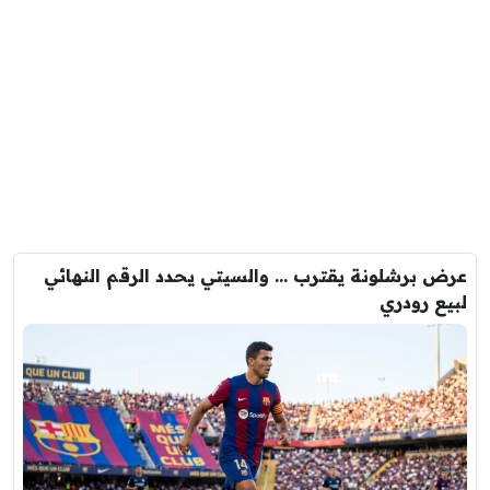
عرض برشلونة يقترب … والسيتي يحدد الرقم النهائي
لبيع رودري