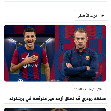
5:00 م
ترند الأخبار
ودية( ابو ظبي الرياضية -TV )
فرينتسفاروشي
ريال مدريد
7:00 م
مباراة ودية
برشلونة
نوتنغهام فورست
8:00 م
مباراة ودية
اودينيزي
برشلونة
2026/08/07 - 16:30
صفقة رودري قد تخلق أزمة غير متوقعة في برشلونة