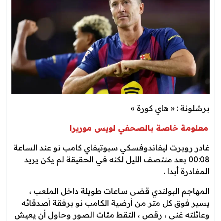
برشلونة : « هاي كورة »
معلومة خاصة بالصحفي لويس موريرا
غادر روبرت ليفاندوفسكي سبوتيفاي كامب نو عند الساعة
00:08 بعد منتصف الليل لكنه في الحقيقة لم يكن يريد
المغادرة أبدا .
المهاجم البولندي قضى ساعات طويلة داخل الملعب ،
يسير فوق كل متر من أرضية الكامب نو برفقة أصدقائه
وعائلته غنى ، رقص ، التقط مئات الصور وحاول أن يعيش