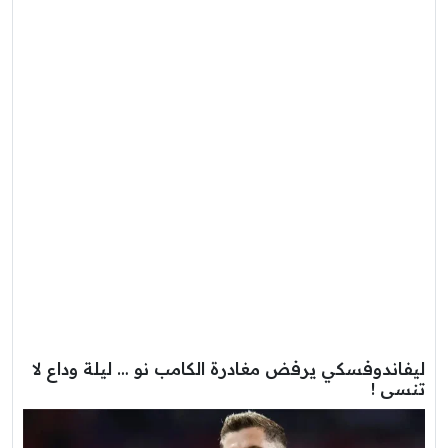
ليفاندوفسكي يرفض مغادرة الكامب نو … ليلة وداع لا
تنسى !