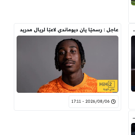
تحول صفقة رودري من ريال مدريد الى برشلونة
عاجل : رسميًا يان ديوماندي لاعبًا لريال مدريد
2026/08/06 - 17:11
ري عن ريال مدريد وقربته من برشلونة