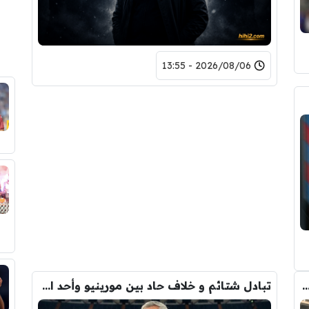
2026/08/06 - 13:55
دريد ” شاهد تشكيله الريال القادمه لاكتساح المركز الثاني
تبادل شتائم و خلاف حاد بين مورينيو وأحد افراد ادارة ريال مدريد بعد انهيار صفقة رودري