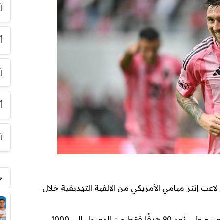
أ
أ
أ
أ
أ
لاعب إنتر ميامي الأمريكي من الألفية التهديفية خلال
نجم برشلونة وباريس سان جيرمان السابق أصبح على بُعد 90 هدفًا فقط من الوصول إلى 1000