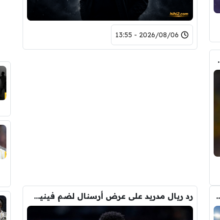
2026/08/06 - 13:55
حذف كل صوره مع ريال مدريد
 الانتقال الى برشلونة.. 3 أسباب وراء قراره
رد ريال مدريد على عرض أرسنال لضم فينيسيوس