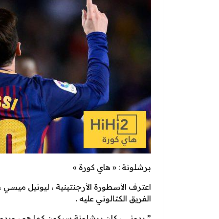
برشلونة : « هاي كورة »
اعترف الأسطورة الأرجنتينية ، ليونيل ميسي 
الفريق الكتالوني عليه .
” بدوني ، كان برشلونة سيكون كما هو ، وبدو