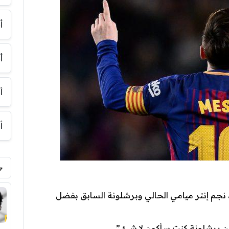
أ
أ
أ
أ
، نجم إنتر ميامي الحالي وبرشلونة السابق بفضل
ن برشلونة كنت سأكون لا شئ ” .