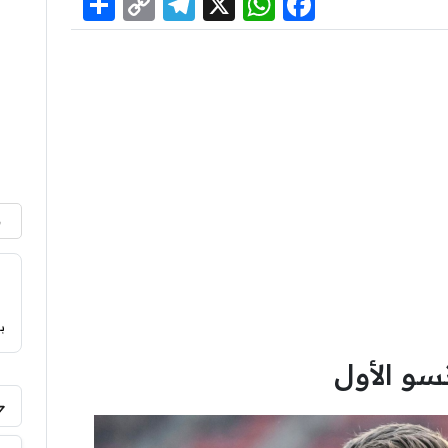
Share
Telegram
Copy
WhatsApp
Facebook
X
Link
م
ب
سو الأول