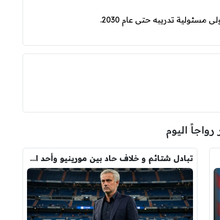
مسئولية تدريبه حتى عام 2030.
 رواجاً اليوم
تبادل شتائم و خلاف حاد بين مورينيو وأحد افراد ادارة ريال مدريد بعد انهيار صفقة رودري