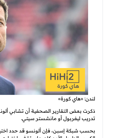
لندن: «هاي كورة»
ذكرت بعض التقارير الصحفية أن تشابي ألون
تدريب ليفربول أو مانشستر سيتي.
بحسب شبكة إسبن، فإن ألونسو قد حدد اختيار