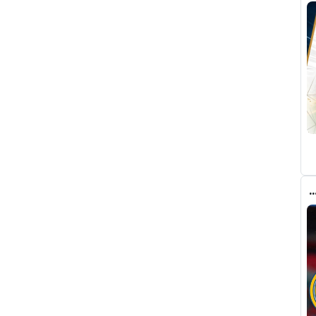
 مانشستر سيتي وبرشلونة ريال مدريد في صفقة رودري