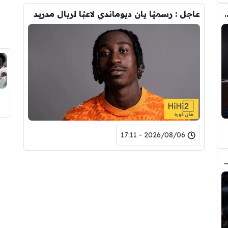
تحول صفقة رودري من ريال مدريد الى برشلونة
عاجل : رسميًا يان ديوماندي لاعبًا لريال مدريد
2026/08/06 - 17:11
ري عن ريال مدريد وقربته من برشلونة