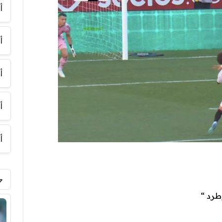
أ
أ
أ
أ
أ
طرد “