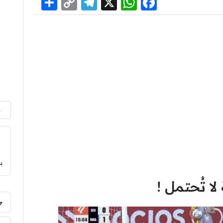
Share
Telegram
Copy
WhatsApp
Facebook
X
Link
م
ب
 تُحتمل !