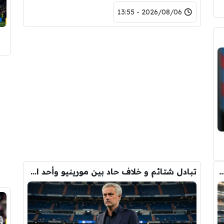
2026/08/06 - 13:55
دريد ” شاهد تشكيله الريال القادمه لاكتساح المركز الثاني
تبادل شتائم و خلاف حاد بين مورينيو وأحد افراد ادارة ريال مدريد بعد انهيار صفقة رودري