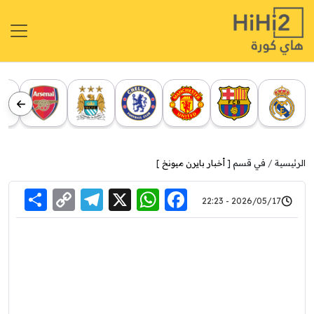
الرئيسية
في قسم [
أخبار بايرن ميونخ
]
re
elegram
Copy
WhatsApp
Facebook
X
2026/05/17 - 22:23
Link