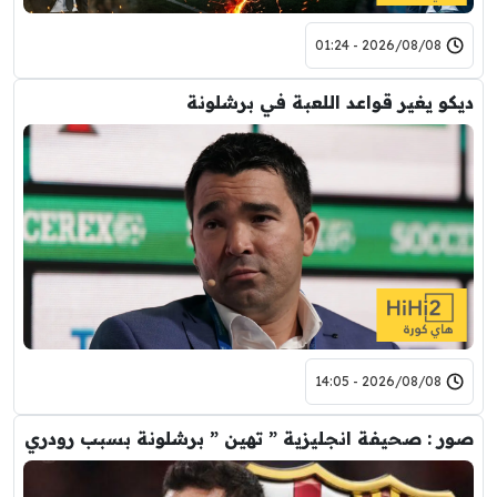
2026/08/08 - 01:24
ديكو يغير قواعد اللعبة في برشلونة
2026/08/08 - 14:05
صور : صحيفة انجليزية ” تهين ” برشلونة بسبب رودري