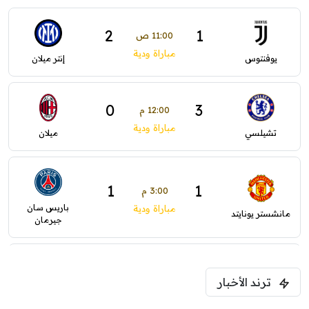
2
1
11:00 ص
مباراة ودية
يوفنتوس
إنتر ميلان
0
3
12:00 م
مباراة ودية
تشيلسي
ميلان
1
1
3:00 م
باريس سان
مباراة ودية
مانشستر يونايتد
جيرمان
0
0
5:00 م
ترند الأخبار
ودية( ابو ظبي الرياضية -TV )
فرينتسفاروشي
ريال مدريد