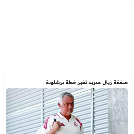
صفقة ريال مدريد تغير خطة برشلونة