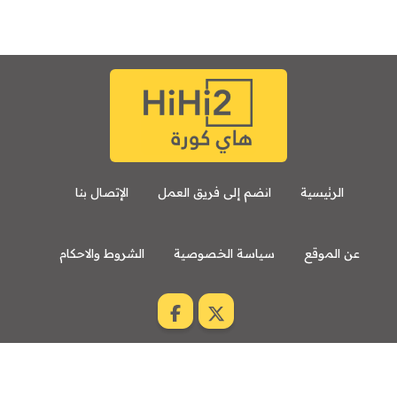
7:00 م
مباراة ودية
برشلونة
نوتنغهام فورست
8:00 م
مباراة ودية
اودينيزي
برشلونة
الرئيسية
انضم إلى فريق العمل
الإتصال بنا
عن الموقع
سياسة الخصوصية
الشروط والاحكام