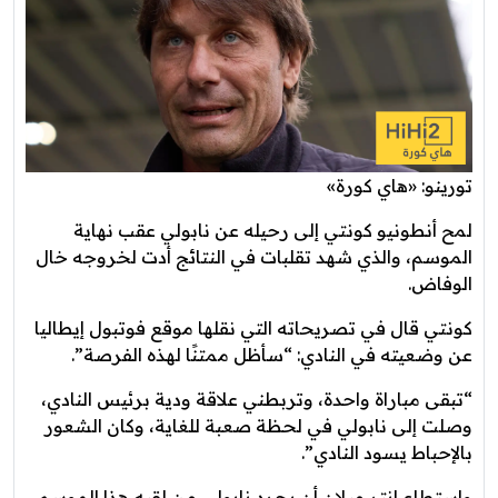
تورينو: «هاي كورة»
لمح أنطونيو كونتي إلى رحيله عن نابولي عقب نهاية
الموسم، والذي شهد تقلبات في النتائج أدت لخروجه خال
الوفاض.
كونتي قال في تصريحاته التي نقلها موقع فوتبول إيطاليا
عن وضعيته في النادي: “سأظل ممتنًا لهذه الفرصة”.
“تبقى مباراة واحدة، وتربطني علاقة ودية برئيس النادي،
وصلت إلى نابولي في لحظة صعبة للغاية، وكان الشعور
بالإحباط يسود النادي”.
واستطاع إنتر ميلان أن يجرد نابولي من لقبه هذا الموسم،