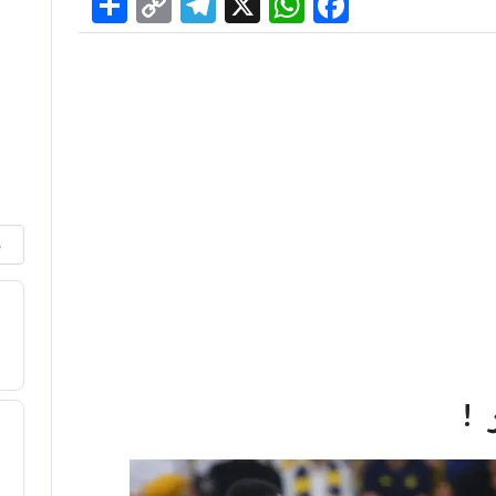
Share
Telegram
Copy
WhatsApp
Facebook
X
Link
م
 !