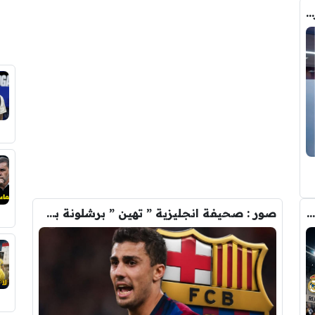
صورة .. هذا هو الشخص الذي حسم صفقة رودري الى برشلونة
صفقة رودري تشعل الصراع بين ريال مدريد والسيتي على ضم هذا اللاعب
صور : صحيفة انجليزية ” تهين ” برشلونة بسبب رودري