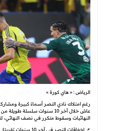
الرياض : « هاي كورة »
رغم امتلاك نادي النصر أسماءً كبيرة ومشاركت
عاش خلال آخر 10 سنوات سلسلة ط
النهائيات وسقوط متكرر في نصف النهائي، لت
📌 إخفاقات النصر في آخر 10 سنوات تقريبًا: