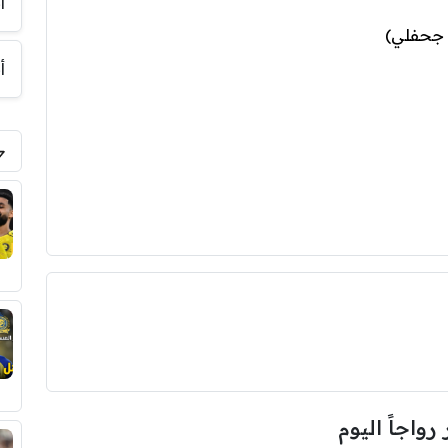
أ
 جحفلي)
أ
 رواجاً اليوم