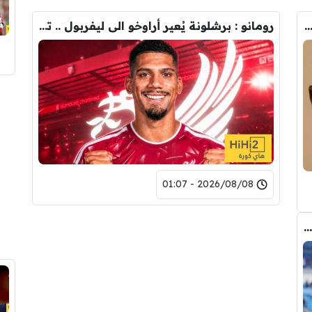
ب الحقيقي وراء تدخل فليك في صفقة رودري
رومانو : برشلونة يُعير أراوخو الى ليفربول .. تفاصيل الصفقة
2026/08/08 - 01:07
كواليس مثيرة … ماذا قال غوارديولا لرودري عند استشارته عن ريال مدريد وبرشلونة