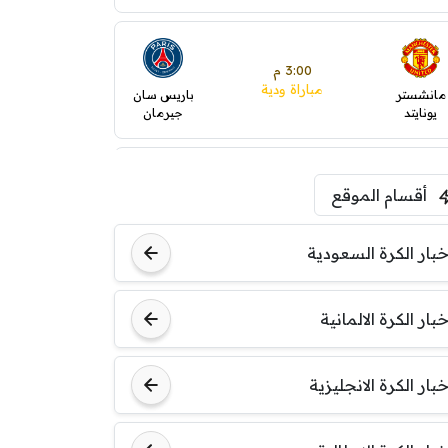
3:00 م
مباراة ودية
مانشستر
باريس سان
يونايتد
جيرمان
5:00 م
أقسام الموقع
ودية( ابو ظبي الرياضية -TV
)
ينتسفاروشي
ريال مدريد
خبار الكرة السعودية
7:00 م
خبار الكرة الالمانية
مباراة ودية
نوتنغهام
برشلونة
فورست
خبار الكرة الانجليزية
8:00 م
مباراة ودية