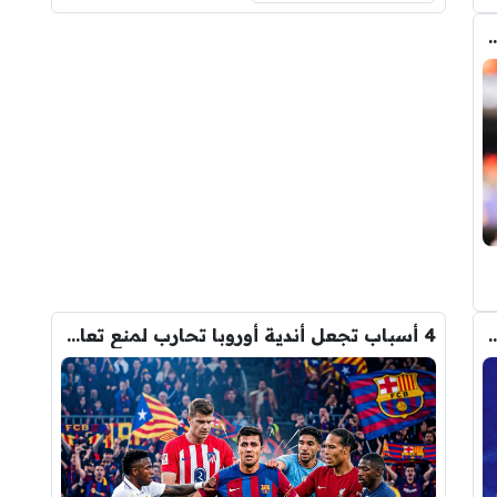
طف برشلونة صفقة رودري من قلب مدريد ؟
م من أتلتيكو مدريد على برشلونة في ملف ألفاريز
4 أسباب تجعل أندية أوروبا تحارب لمنع تعاقد برشلونة مع رودري!