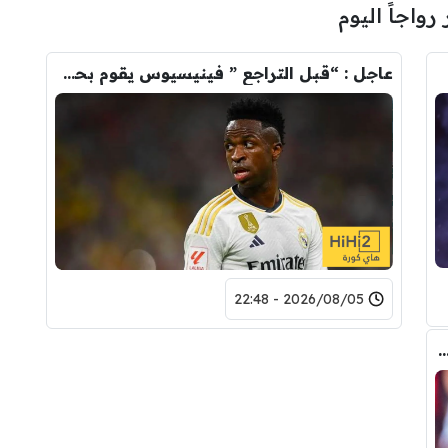
 رواجاً اليوم
عاجل : “قبل التراجع ” فينيسيوس يقوم بحذف كل صوره مع ريال مدريد
2026/08/05 - 22:48
 المالي من أرسنال لريال مدريد من أجل شراء فينيسيوس جونيور