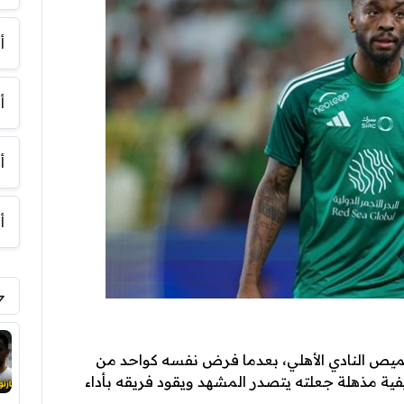
أ
أ
أ
أ
ميص النادي الأهلي، بعدما فرض نفسه كواحد من
ية مذهلة جعلته يتصدر المشهد ويقود فريقه بأداء