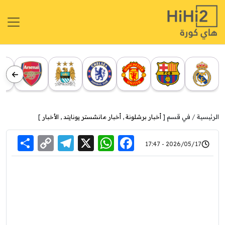
الرئيسية
في قسم [
أخبار برشلونة
,
أخبار مانشستر يونايتد
,
الأخبار
]
re
elegram
Copy
WhatsApp
Facebook
X
2026/05/17 - 17:47
Link