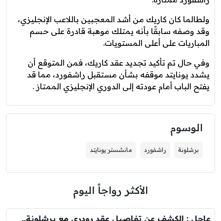
ولطالما كان كاريك من أشد المعجبين باللاعب الإنجليزي،
وقد وصفه سابقًا بأنه يمتلك موهبة قادرة على حسم
المباريات على أعلى المستويات.
وفي حال تم تأكيد تجديد عقد كاريك، فمن المتوقع أن
يشدد يونايتد موقفه بشأن مستقبل راشفورد، مما قد
يفتح الباب أمام عودته إلى الدوري الإنجليزي الممتاز .
الوسوم
برشلونة
راشفورد
مانشستر يونايتد
الأكثر رواجاً اليوم
عاجل : الكشف عن تفاصيل عقد رودري مع برشلونة..