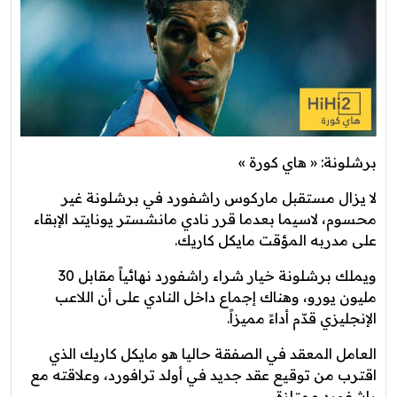
برشلونة: « هاي كورة »
لا يزال مستقبل ماركوس راشفورد في برشلونة غير
محسوم، لاسيما بعدما قرر نادي مانشستر يونايتد الإبقاء
على مدربه المؤقت مايكل كاريك.
ويملك برشلونة خيار شراء راشفورد نهائياً مقابل 30
مليون يورو، وهناك إجماع داخل النادي على أن اللاعب
الإنجليزي قدّم أداءً مميزاً.
العامل المعقد في الصفقة حاليا هو مايكل كاريك الذي
اقترب من توقيع عقد جديد في أولد ترافورد، وعلاقته مع
راشفورد ممتازة.