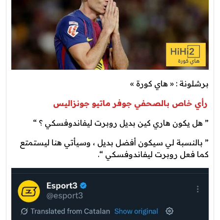
برشلونة : « هاي كورة »
رأي خاص بالصحفي جوفر ماتيو جونزاليس
” هل يكون هاري كين بديل روبرت ليفاندوفسكي ؟ “
” بالنسبة لي سيكون أفضل بديل ، وسيأتي هنا ليستمتع
كما فعل روبرت ليفاندوفسكي “.