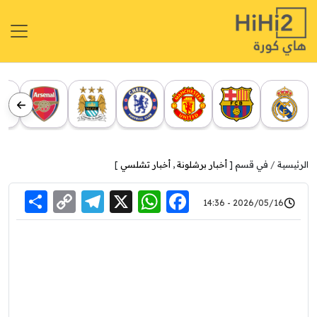
الرئيسية
في قسم [
أخبار برشلونة
,
أخبار تشلسي
]
re
elegram
Copy
WhatsApp
Facebook
X
2026/05/16 - 14:36
Link