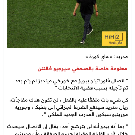
مدريد : « هاي كورة »
معلومة خاصة بالصحفي سيرجيو فالنتن
” اتصال فلورنتينو بيريز مع خورخي مينديز لم يتم بعد ،
تم تأجيله بسبب قضية الانتخابات ” .
كل شيء بات متفقًا عليه بالفعل ، لن تكون هناك مفاجآت،
ريال مدريد سيدفع الشرط الجزائي إلى بنفيكا ، وجوزيه
مورينيو سيكون المدرب الجديد للملكي ” .
” بما أنه يبدو أنه لن يترشح أحد ، يقال إن الاتصال سيحدث
خلال الأيام القليلة المقبلة لحسم الصفقة ، وأن مورينيو