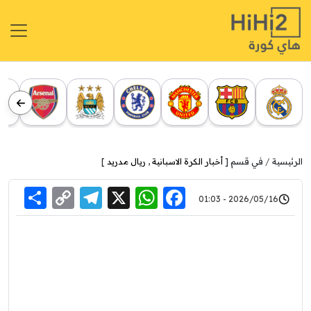
الرئيسية
في قسم [
أخبار الكرة الاسبانية
,
ريال مدريد
]
re
elegram
Copy
WhatsApp
Facebook
X
2026/05/16 - 01:03
Link