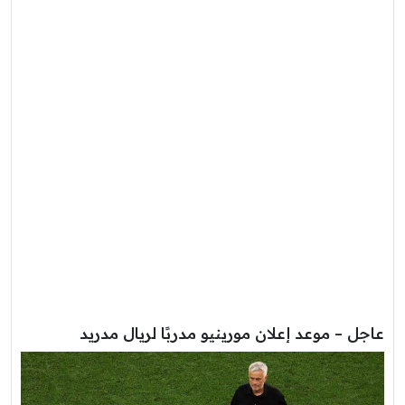
عاجل – موعد إعلان مورينيو مدربًا لريال مدريد