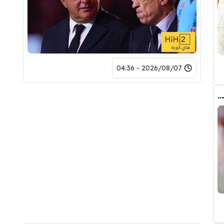
2026/08/07 - 04:36
عاجل : مانشستر سيتي يرفض عرض برشلونة الاول لضم رودري.. ويسخر من قيمته