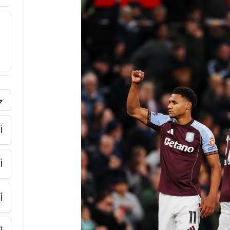
فر
أ
أ
أ