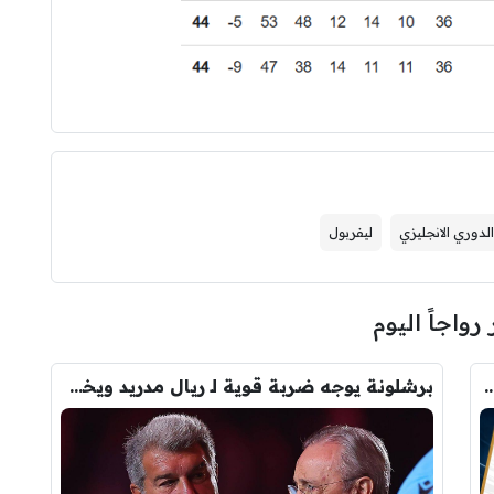
لدوري الانجليزي
ليفربول
 رواجاً اليوم
رودري.. لاعبان مرشحان لحل أزمة ريال مدريد
برشلونة يوجه ضربة قوية لـ ريال مدريد ويخفي صفقته التاريخية