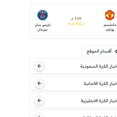
3:00 م
مباراة ودية
مانشستر
باريس سان
يونايتد
جيرمان
5:00 م
أقسام الموقع
ودية( ابو ظبي الرياضية -TV
)
ينتسفاروشي
ريال مدريد
خبار الكرة السعودية
7:00 م
خبار الكرة الالمانية
مباراة ودية
نوتنغهام
برشلونة
فورست
خبار الكرة الانجليزية
8:00 م
مباراة ودية