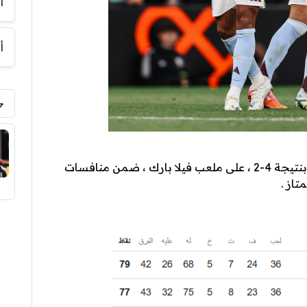
أ
أ
سقط فريق ليفربول امام نظيره استون فيلا ، بنتيجة 4-2 ، على ملعب فيلا بارك ، ضمن منافسات