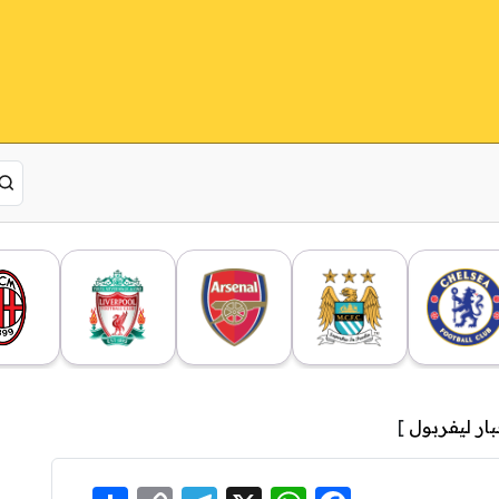
بار ليفربول
]