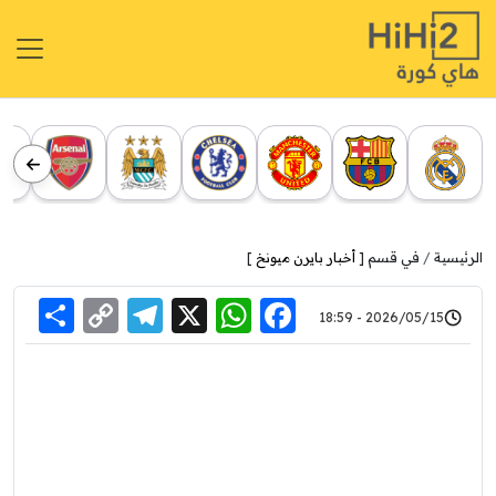
الرئيسية
في قسم [
أخبار بايرن ميونخ
]
re
elegram
Copy
WhatsApp
Facebook
X
2026/05/15 - 18:59
Link