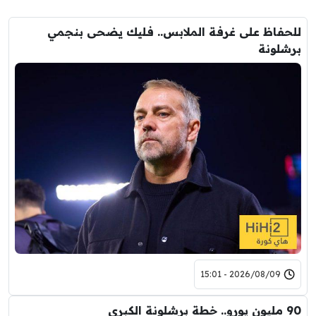
للحفاظ على غرفة الملابس.. فليك يضحى بنجمي
برشلونة
2026/08/09 - 15:01
90 مليون يورو.. خطة برشلونة الكبرى