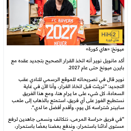
ميونخ: «هاي كورة»
أكد مانويل نوير أنه اتخذ القرار الصحيح بتجديد عقده مع
بايرن ميونخ حتى عام 2027.
نوير قال في تصريحاته للموقع الرسمي للنادي عقب
التجديد: “تريثت قبل اتخاذ القرار، وأنا الآن في غاية
السعادة، كل شيء على ما يرام هنا، ومع هذا الفريق
نستطيع الفوز على أي فريق، استمتع بالذهاب إلى ملعب
سابينر شتراسه كل يوم، وأقدم أفضل ما لدي”.
“في فريق حراسة المرمى، نتكاتف ونسعى جاهدين لرفع
مستوى أدائنا باستمرار، وندفع بعضنا بعضًا باستمرار،