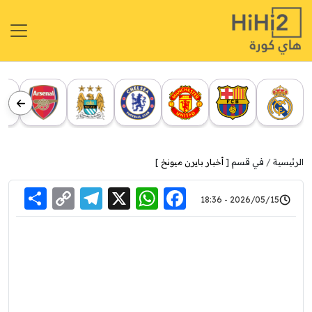
الرئيسية
في قسم [
أخبار بايرن ميونخ
]
re
elegram
Copy
WhatsApp
Facebook
X
2026/05/15 - 18:36
Link