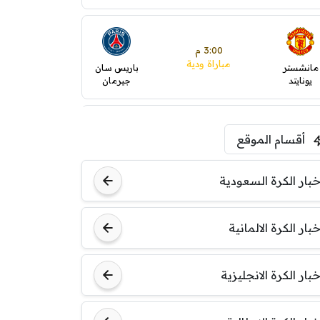
3:00 م
مباراة ودية
مانشستر
باريس سان
يونايتد
جيرمان
5:00 م
أقسام الموقع
ودية( ابو ظبي الرياضية -TV
)
ينتسفاروشي
ريال مدريد
خبار الكرة السعودية
7:00 م
خبار الكرة الالمانية
مباراة ودية
نوتنغهام
برشلونة
فورست
خبار الكرة الانجليزية
8:00 م
مباراة ودية