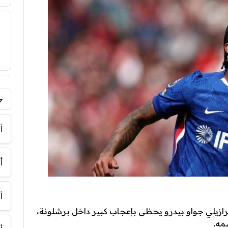
فر
أ
أ
أ
برازيلي جواو بيدرو يحظى بإعجاب كبير داخل برشلونة،
مه.