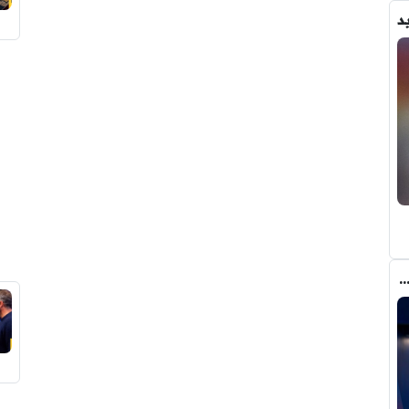
د
 رودري قد تخلق أزمة غير متوقعة في برشلونة