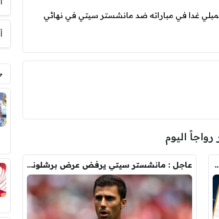
أ
مبلي غدا في مباراته ضد مانشستر سيتي في نهائي
أ
 رواجاً اليوم
رودري.. لاعبان مرشحان لحل أزمة ريال مدريد
عاجل : مانشستر سيتي يرفض عرض برشلونة الاول لضم رودري.. ويسخر من قيمته