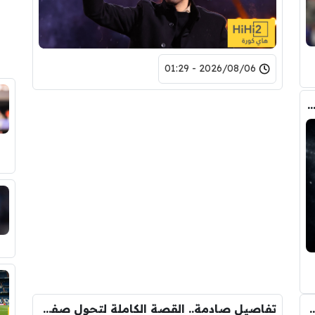
2026/08/06 - 01:29
صفقة واحدة .. خيبة أمل بسوق انتقالات ريال مدريد !
 الانتقال الى برشلونة.. 3 أسباب وراء قراره
تفاصيل صادمة.. القصة الكاملة لتحول صفقة رودري من ريال مدريد الى برشلونة