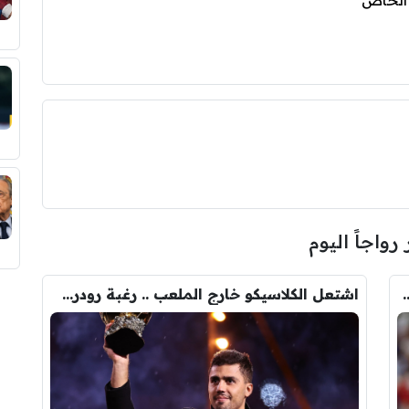
 رواجاً اليوم
ودري مع برشلونة.. قيمة الصفقة والراتب
اشتعل الكلاسيكو خارج الملعب .. رغبة رودري تصدم ريال مدريد