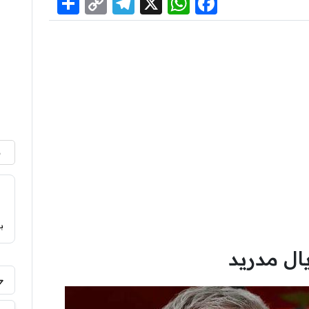
Share
Telegram
Copy
WhatsApp
Facebook
X
Link
م
ب
ال مدريد