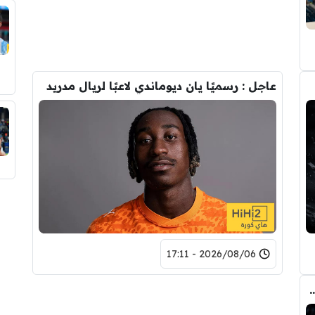
عاجل : رسميًا يان ديوماندي لاعبًا لريال مدريد
2026/08/06 - 17:11
ري عن ريال مدريد وقربته من برشلونة