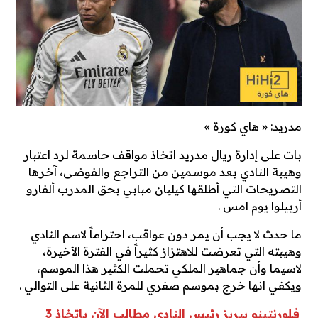
مدريد: « هاي كورة »
بات على إدارة ريال مدريد اتخاذ مواقف حاسمة لرد اعتبار
وهيبة النادي بعد موسمين من التراجع والفوضى، آخرها
التصريحات التي أطلقها كيليان مبابي بحق المدرب ألفارو
أربيلوا يوم امس .
ما حدث لا يجب أن يمر دون عواقب، احتراماً لاسم النادي
وهيبته التي تعرضت للاهتزاز كثيراً في الفترة الأخيرة،
لاسيما وأن جماهير الملكي تحملت الكثير هذا الموسم،
ويكفي انها خرج بموسم صفري للمرة الثانية على التوالي .
فلورنتينو بيريز رئيس النادي مطالب الآن باتخاذ 3