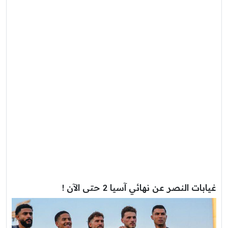
غيابات النصر عن نهائي آسيا 2 حتى الآن !