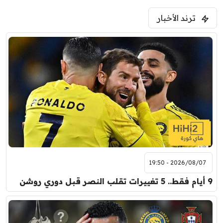
5:00 م
ترند الأخبار
ودية( ابو ظبي الرياضية -TV )
فرينتسفاروشي
ريال مدريد
7:00 م
مباراة ودية
برشلونة
نوتنغهام فورست
8:00 م
مباراة ودية
اودينيزي
برشلونة
2026/08/07 - 19:50
9 أيام فقط.. 5 تغييرات تقلب النصر قبل دوري روشن