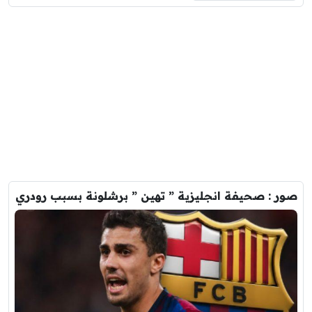
صور : صحيفة انجليزية ” تهين ” برشلونة بسبب رودري