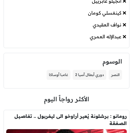
❌ أنجيلو غابرييل
❌ كينغسلي كومان
❌ نواف العقيدي
❌ عبدالإله العمري
الوسوم
النصر
دوري أبطال آسيا 2
غامبا أوساكا
الأكثر رواجاً اليوم
رومانو : برشلونة يُعير أراوخو الى ليفربول .. تفاصيل
الصفقة