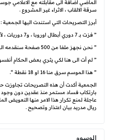
الماضي اضافة الى مقابلته مع الاعلامي جوسيب
سرقة الالقاب ، الاثراء غير المشروع .
أبرز التصريحات التي استندت اليها الجمعية :
” فزت بـ 7 دوري أبطال اوروبا ، و7 دوريات ، لأن البقية سرقت مني “
” نحن نجهز ملفا من 500 صفحة سنقدمه الى اليويفا “
” لم أت الى هنا لكي يثري بعض الحكام أنفسه
” هذا الموسم سرق منا 16 او 18 نقطة “.
الجمعية أكدت أن هذه التصريحات تجاوزت حدود 
بارتكاب فساد مستمر منذ عقدين دون وجود أحك
عاجلة لمنع تكرار هذا الامر منها التعويض الم
ريال مدريد بيان اعتذار وتصحيح .
الوسوم