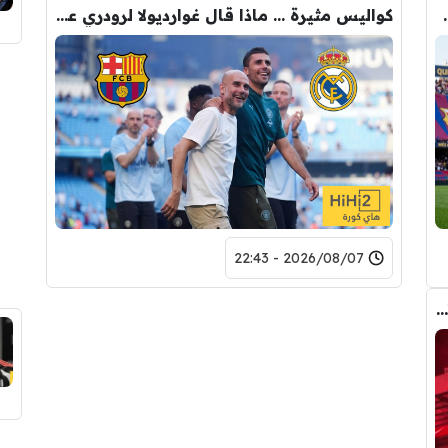
لرقم النهائي لبيع رودري
كواليس مثيرة … ماذا قال غوارديولا لرودري عند استشارته عن ريال مدريد وبرشلونة
2026/08/07 - 22:43
رومانو : برشلونة يُعير أراوخو الى ليفربول .. تفاصيل الصفقة