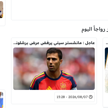
 رواجاً اليوم
رودري.. لاعبان مرشحان لحل أزمة ريال مدريد
عاجل : مانشستر سيتي يرفض عرض برشلونة الاول لضم رودري.. ويسخر من قيمته
2026/08/07 - 15:28