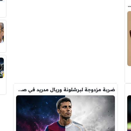
ب الحقيقي وراء تدخل فليك في صفقة رودري
ضربة مزدوجة لبرشلونة وريال مدريد في صفقة رودري