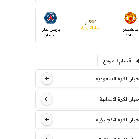
3:00 م
مباراة ودية
مانشستر
باريس سان
يونايتد
جيرمان
5:00 م
أقسام الموقع
ودية( ابو ظبي الرياضية -TV
)
ينتسفاروشي
ريال مدريد
خبار الكرة السعودية
7:00 م
خبار الكرة الالمانية
مباراة ودية
نوتنغهام
برشلونة
فورست
خبار الكرة الانجليزية
8:00 م
مباراة ودية