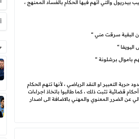
أ
 بيدريول والتي اتهم فيها الحكام بالفساد الممنهج ،
أ
م باموال برشلونة “
حرية التعبير او النقد الرياضي ، لأنها تتهم الحكام
ام قضائية تثبت ذلك ، كما طالبوا باتخاذ اجراءات
الي عن الضرر المعنوي والمهني بالاضافة الى اصدار