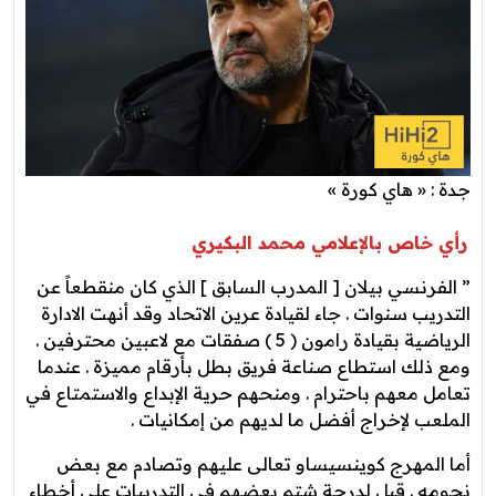
جدة : « هاي كورة »
رأي خاص بالإعلامي محمد البكيري
” الفرنسي بيلان [ المدرب السابق ] الذي كان منقطعاً عن
التدريب سنوات . جاء لقيادة عرين ‎الاتحاد وقد أنهت الادارة
الرياضية بقيادة رامون ( 5 ) صفقات مع لاعبين محترفين .
ومع ذلك استطاع صناعة فريق بطل بأرقام مميزة . عندما
تعامل معهم باحترام . ومنحهم حرية الإبداع والاستمتاع في
الملعب لإخراج أفضل ما لديهم من إمكانيات .
أما المهرج ‎كوينسيساو تعالى عليهم وتصادم مع بعض
نجومه . قيل لدرجة شتم بعضهم في التدريبات على أخطاء