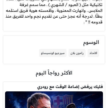
تكتيكية مثل ( العبود / الشهري ) . مما سمم غرفة
الملابس . وانهارت المعنوية . وطُمسته هوية فريق استلمه
بطلًا . لدرجة أنه عجز حتى عن تقديم نجم واحد للفريق منذ
قدومه !! ” .
الوسوم
الاتحاد
رامون بلان
سيرجيو كونسيساو
الأكثر رواجاً اليوم
فليك يرفض إضاعة الوقت مع رودري