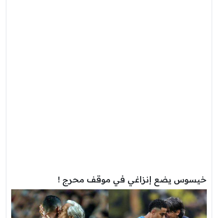
خيسوس يضع إنزاغي في موقف محرج !