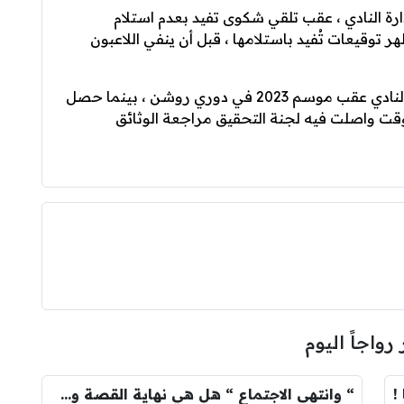
ة النادي ، عقب تلقي شكوى تفيد بعدم استلام
توقيعات تُفيد باستلامها ، قبل أن ينفي اللاعبون
تخص القضية عدد من اللاعبين الذين غادروا النادي عقب موسم 2023 في دوري روشن ، بينما حصل
قت واصلت فيه لجنة التحقيق مراجعة الوثائق
 رواجاً اليوم
!
“ وانتهى الاجتماع “ هل هي نهاية القصة وسيرحل فينيسيوس …؟!