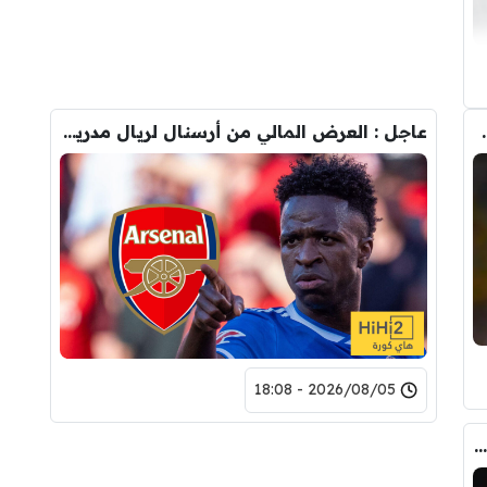
حذف كل صوره مع ريال مدريد
عاجل : العرض المالي من أرسنال لريال مدريد من أجل شراء فينيسيوس جونيور
2026/08/05 - 18:08
لاعبان من برشلونة لحل أزمة صفقة جوليان ألفاريز !