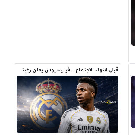
قبل انتهاء الاجتماع .. فينيسيوس يعلن رغبته في الرحيل عن ريال مدريد !