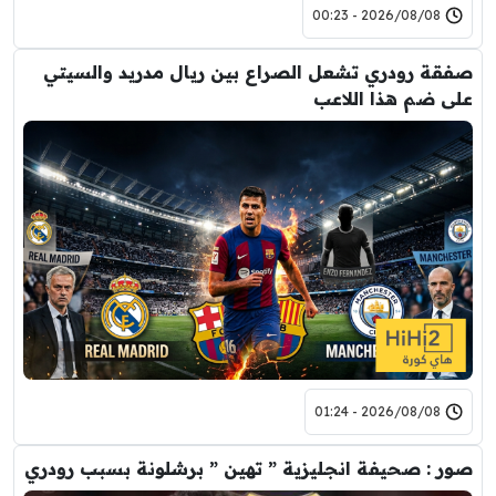
2026/08/08 - 00:23
صفقة رودري تشعل الصراع بين ريال مدريد والسيتي
على ضم هذا اللاعب
2026/08/08 - 01:24
صور : صحيفة انجليزية ” تهين ” برشلونة بسبب رودري