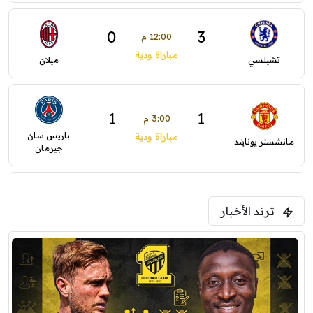
0
3
12:00 م
مباراة ودية
تشيلسي
ميلان
1
1
3:00 م
باريس سان
مباراة ودية
مانشستر يونايتد
جيرمان
2
1
5:00 م
ترند الأخبار
ودية( ابو ظبي الرياضية -TV )
فرينتسفاروشي
ريال مدريد
0
1
7:00 م
مباراة ودية
برشلونة
نوتنغهام فورست