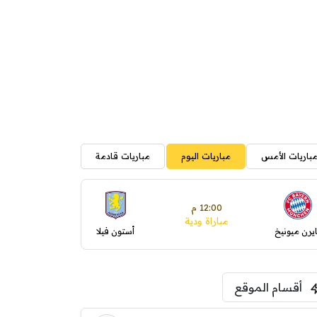
باريات الأمس
مباريات اليوم
مباريات قادمة
12:00 م
مباراة ودية
ايرن ميونيخ
أستون فيلا
أقسام الموقع