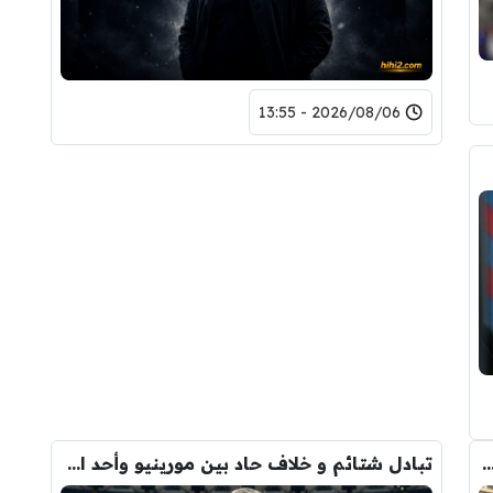
2026/08/06 - 13:55
دريد ” شاهد تشكيله الريال القادمه لاكتساح المركز الثاني
تبادل شتائم و خلاف حاد بين مورينيو وأحد افراد ادارة ريال مدريد بعد انهيار صفقة رودري