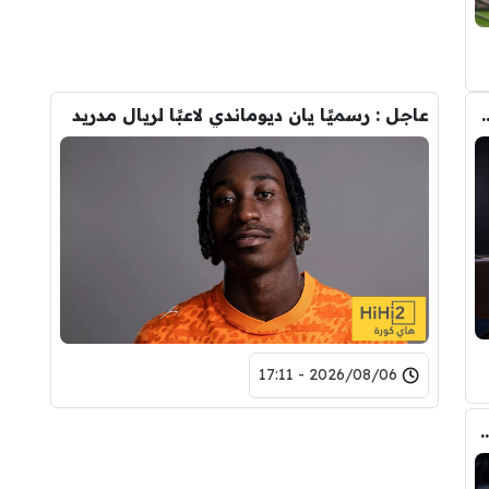
تحول صفقة رودري من ريال مدريد الى برشلونة
عاجل : رسميًا يان ديوماندي لاعبًا لريال مدريد
2026/08/06 - 17:11
ري عن ريال مدريد وقربته من برشلونة