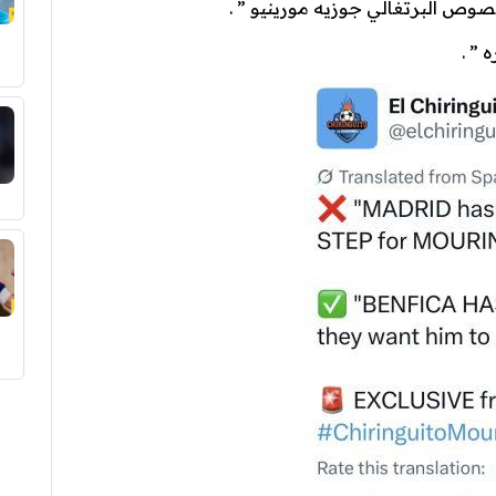
خصوص البرتغالي جوزيه مورينيو ” .
 ” .