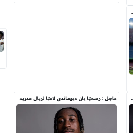
 الانتقال الى برشلونة.. 3 أسباب وراء قراره
تحول صفقة رودري من ريال مدريد الى برشلونة
عاجل : رسميًا يان ديوماندي لاعبًا لريال مدريد