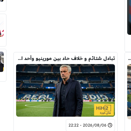
دريد ” شاهد تشكيله الريال القادمه لاكتساح المركز الثاني
تبادل شتائم و خلاف حاد بين مورينيو وأحد افراد ادارة ريال مدريد بعد انهيار صفقة رودري
2026/08/06 - 22:22