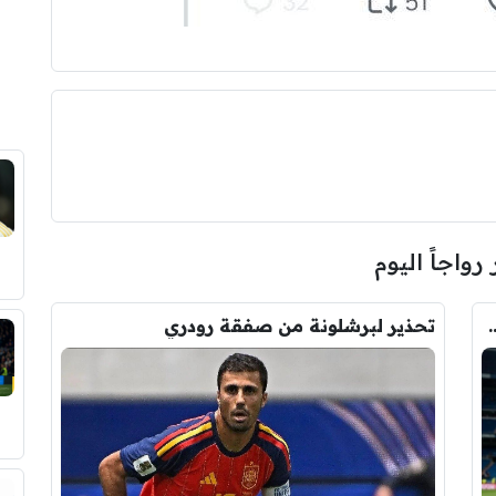
 رواجاً اليوم
وأحد افراد ادارة ريال مدريد بعد انهيار صفقة رودري
تحذير لبرشلونة من صفقة رودري