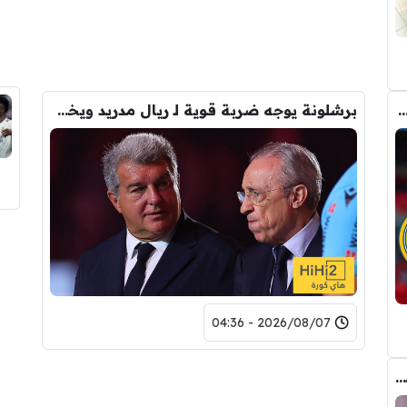
 مانشستر سيتي وبرشلونة ريال مدريد في صفقة رودري
برشلونة يوجه ضربة قوية لـ ريال مدريد ويخفي صفقته التاريخية
2026/08/07 - 04:36
عاجل : مانشستر سيتي يرفض عرض برشلونة الاول لضم رودري.. ويسخر من قيمته