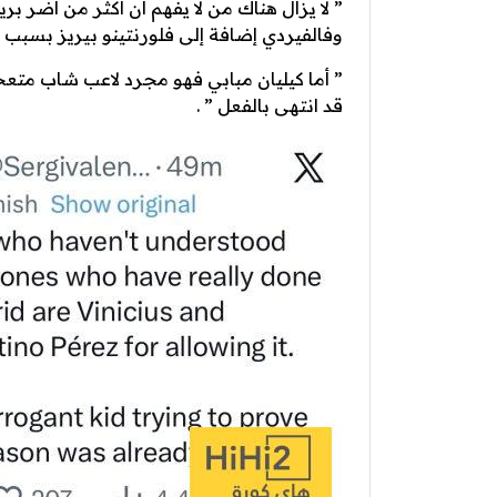
” لا يزال هناك من لا يفهم أن أكثر من أضر ب
وفالفيردي إضافة إلى فلورنتينو بيريز بسبب 
” أما كيليان مبابي فهو مجرد لاعب شاب متع
قد انتهى بالفعل ” .