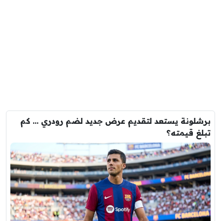
برشلونة يستعد لتقديم عرض جديد لضم رودري … كم
تبلغ قيمته؟