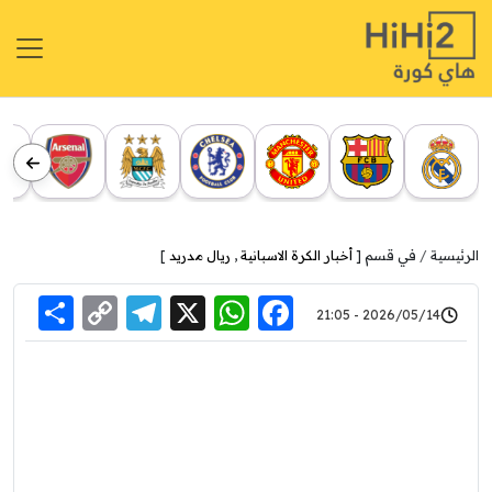
الرئيسية
في قسم [
أخبار الكرة الاسبانية
,
ريال مدريد
]
re
elegram
Copy
WhatsApp
Facebook
X
2026/05/14 - 21:05
Link