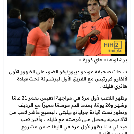
برشلونة : « هاي كورة »
سلطت صحيفة موندو ديبورتيفو الضوء على الظهور الأول
لألفارو كورتيس مع الفريق الأول لبرشلونة تحت قيادة
هانزي فليك .
وظهر اللاعب لأول مرة في مواجهة الافيس بعمر 21 عامًا
وشهر و26 يومًا، بعدما قدم موسمًا مميزًا مع الرديف
وتطور تحت قيادة جوليانو بيليتي ، ليصبح عاشر لاعب من
الأكاديمية يحصل على فرصته مع فليك ، وأكبر لاعب
ميداني سنا يظهر لأول مرة في الليغا ضمن مشروع
المدرب الألماني .