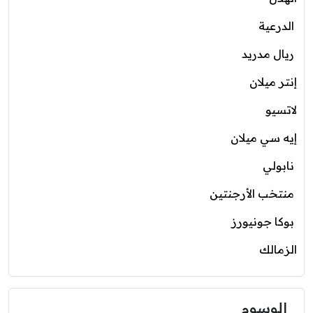
الدرعية
ريال مدريد
إنتر ميلان
لاتسيو
إيه سي ميلان
نابولي
منتخب الأرجنتين
بوكا جونيورز
الزمالك
الوسوم