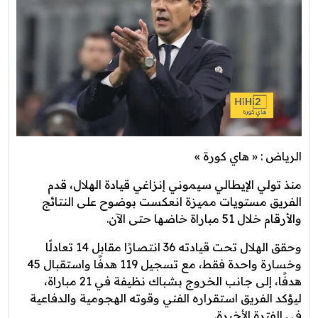
الرياض : « هاي كورة »
منذ تولي الإيطالي سيموني إنزاغي قيادة الهلال، قدم
الفريق مستويات مميزة انعكست بوضوح على النتائج
والأرقام خلال 51 مباراة خاضها حتى الآن.
وحقق الهلال تحت قيادته 36 انتصارًا مقابل 14 تعادلًا
وخسارة واحدة فقط، مع تسجيل 119 هدفًا واستقبال 45
هدفًا، إلى جانب الخروج بشباك نظيفة في 21 مباراة،
ليؤكد الفريق استقراره الفني وقوته الهجومية والدفاعية
في الفترة الأخيرة.