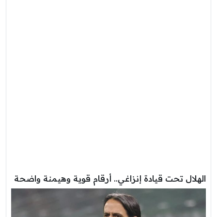
الهلال تحت قيادة إنزاغي.. أرقام قوية وهيمنة واضحة