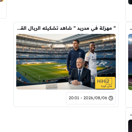
 الانتقال الى برشلونة.. 3 أسباب وراء قراره
” مهزلة في مدريد ” شاهد تشكيله الريال القادمه لاكتساح المركز الثاني
2026/08/06 - 20:01
تحول صفقة رودري من ريال مدريد الى برشلونة