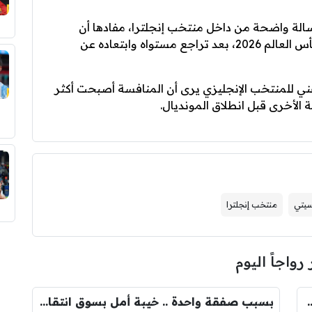
لة واضحة من داخل منتخب إنجلترا، مفادها أن
الوقت أصبح متأخرًا لحجز مكانه في قائمة كأس العالم 2026، بعد تراجع مستواه وابتعاده عن
t”، فإن الجهاز الفني للمنتخب الإنجليزي يرى أن المنافسة أصبحت أكثر
 الأخرى قبل انطلاق المونديال.
يتي
منتخب إنجلترا
 رواجاً اليوم
ودري مع برشلونة.. قيمة الصفقة والراتب
بسبب صفقة واحدة .. خيبة أمل بسوق انتقالات ريال مدريد !