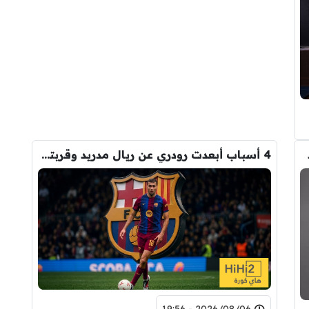
4 أسباب أبعدت رودري عن ريال مدريد وقربته من برشلونة