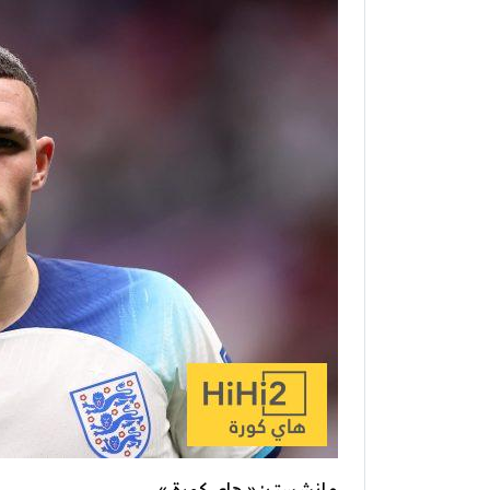
مانشستر: « هاي كورة »