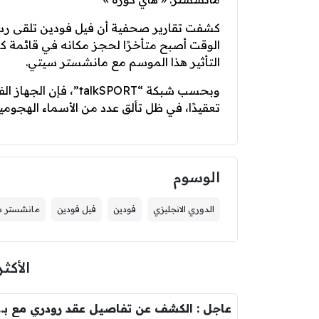
كشفت تقارير صحفية أن فيل فودين تلقى رسا
التأثير هذا الموسم مع مانشستر سيتي.
وبحسب شبكة “alkSPORT
تعقيدًا، في ظل تألق عدد من الأسماء الهجومية
الوسوم
الدوري الانجليزي
فودين
فيل فودين
مانشستر س
الأكثر
عاجل : الكشف عن تفاصيل عقد ر