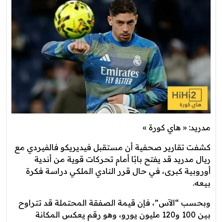
مدريد: « هاي كورة »
كشفت تقارير صحفية أن مستقبل فيديريكو فالفيردي مع
ريال مدريد قد يفتح بابًا أمام تحركات قوية من أندية
أوروبية كبرى، في حال قرر النادي الملكي دراسة فكرة
بيعه.
وبحسب “الآس”، فإن قيمة الصفقة المحتملة قد تتراوح
بين 100 و120 مليون يورو، وهو رقم يعكس المكانة