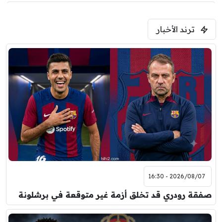
5:00 م
ترند الأخبار
ودية( ابو ظبي الرياضية -TV )
فرينتسفاروشي
ريال مدريد
7:00 م
مباراة ودية
برشلونة
نوتنغهام فورست
8:00 م
مباراة ودية
اودينيزي
برشلونة
2026/08/07 - 16:30
صفقة رودري قد تخلق أزمة غير متوقعة في برشلونة