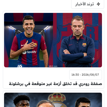
ترند الأخبار
ودية( ابو ظبي الرياضية -TV )
فرينتسفاروشي
ريال مدريد
7:00 م
مباراة ودية
برشلونة
نوتنغهام فورست
8:00 م
مباراة ودية
اودينيزي
برشلونة
2026/08/07 - 16:30
صفقة رودري قد تخلق أزمة غير متوقعة في برشلونة